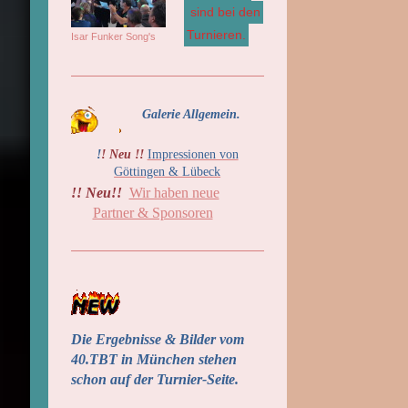
sind bei den
Turnieren.
Isar Funker Song's
Galerie Allgemein.
!
! Neu !!
Impressionen von
Göttingen & Lübeck
!! Neu!!
Wir haben neue
Partner & Sponsoren
Die Ergebnisse & Bilder vom
40.TBT in München stehen
schon auf der Turnier-Seite.