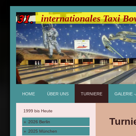
internationales Taxi Bo
HOME
ÜBER UNS
TURNIERE
GALERIE 
1999 bis Heute
Turni
2026 Berlin
2025 München