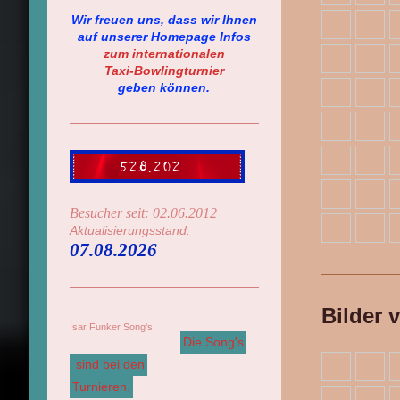
Wir freuen uns, dass wir Ihnen
auf unserer Homepage Infos
zum
internationalen
Taxi-Bowlingturnier
geben können.
Besucher seit: 02.06.2012
Aktualisierungsstand:
07.08.2026
Bilder 
Isar Funker Song's
Die Song's
sind bei den
Turnieren.