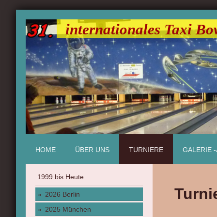
internationales Taxi Bo
HOME
ÜBER UNS
TURNIERE
GALERIE 
1999 bis Heute
Turni
2026 Berlin
2025 München