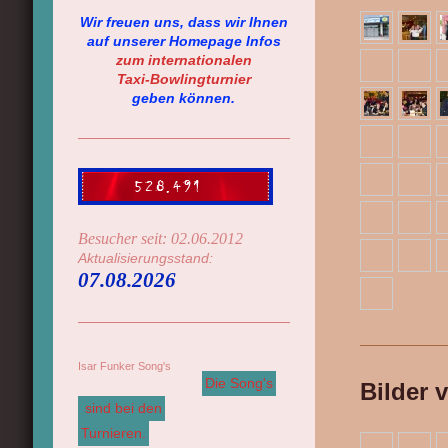
Wir freuen uns, dass wir Ihnen
auf unserer Homepage Infos
zum
internationalen
Taxi-Bowlingturnier
geben können.
Besucher seit: 02.06.2012
Aktualisierungsstand:
07.08.2026
Isar Funker Song's
Die Song's
Bilder 
sind bei den
Turnieren.